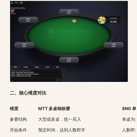
二、核心维度对比
维度
MTT 多桌锦标赛
SNG 
参赛结构
大型或多桌，统一买入
单桌为
开始条件
预定时间，达到人数即开
人数即