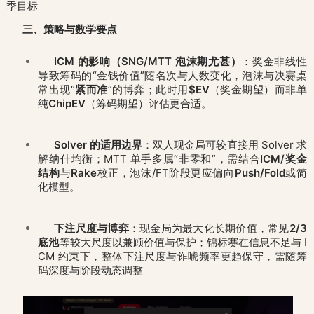
季目标
三、策略与数学要点
ICM 的影响（SNG/MTT 泡沫期尤甚）
：奖金非线性
导致筹码的“金钱价值”随名次与人数变化，泡沫与决赛桌
常出现“
紧而准
”的博弈；此时用
$EV
（奖金期望）而非单
纯
ChipEV
（筹码期望）评估更合适。
Solver 的适用边界
：双人现金局可较直接用 Solver 求
解纳什均衡；MTT 单手多属“非零和”，需结合
ICM/奖金
结构
与
Rake
校正，泡沫/FT阶段更应偏向
Push/Fold
或简
化模型。
下注尺度与博弈
：现金局为最大化长期价值，常见
2/3
底池
等较大尺度以兼顾价值与保护；锦标赛在信息不足与 I
CM 约束下，整体下注尺度与诈唬频率更趋保守，需随筹
码深度与阶段动态调整