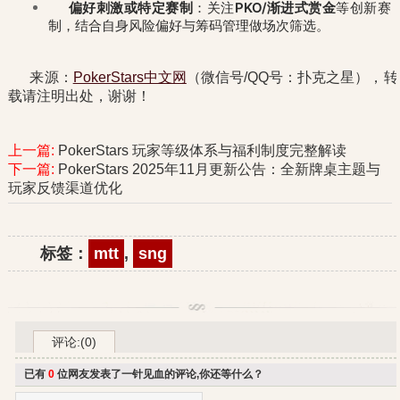
偏好刺激或特定赛制
：关注
PKO/渐进式赏金
等创新赛
制，结合自身风险偏好与筹码管理做场次筛选。
来源：
PokerStars中文网
（微信号/QQ号：扑克之星），转
载请注明出处，谢谢！
上一篇:
PokerStars 玩家等级体系与福利制度完整解读
下一篇:
PokerStars 2025年11月更新公告：全新牌桌主题与
玩家反馈渠道优化
标签：
mtt
,
sng
评论:(0)
已有
0
位网友发表了一针见血的评论,你还等什么？