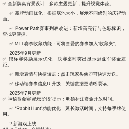
✅ 全新牌桌背景设计：多款主题更新，提升视觉体验。
✅ 赢牌动画优化：根据底池大小，展示不同级别的庆祝动
画。
✅ Power Path赛事列表改进：新增高亮行与色彩标识，
查找更便捷。
✅ MTT赛事收藏功能：可将喜爱的赛事加入“收藏夹”。
2025年9月更新
✅ 锦标赛奖励展示优化：决赛桌时突出显示冠亚军奖金差
距。
✅ 新增表情与快捷短语：点击玩家头像即可快速发送。
✅ 移动端赛事信息UI升级：关键数据更清晰易读。
2025年7月更新
✅ 神秘赏金赛“绝密阶段”提示：明确标注赏金开放时间。
✅ “Rabbit Hunt”功能优化：延长激活时间，支持每手牌使
用。
? 新游戏上线