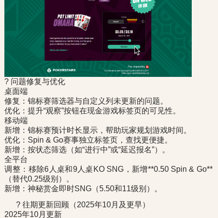
? 问题修复与优化
桌面端
修复：锦标赛筛选器与自定义列未更新的问题。
优化：提升“观察”按钮在现金游戏标签页的可见性。
移动端
新增：锦标赛预计时长显示，帮助玩家规划游戏时间。
优化：Spin & Go赛事独立标签页，查找更便捷。
新增：按状态筛选（如“进行中”或“延迟报名”）。
全平台
调整：移除6人桌和9人桌KO SNG，新增**0.50 Spin & Go**
（替代0.25级别）。
新增：神秘赏金即时SNG（5.50和11级别）。
? 往期更新回顾（2025年10月及更早）
2025年10月更新