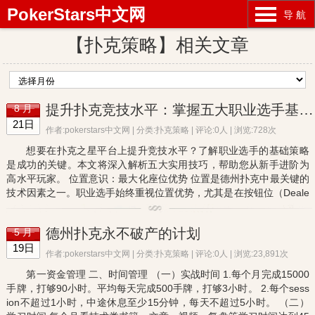
PokerStars中文网
导 航
【扑克策略】相关文章
提升扑克竞技水平：掌握五大职业选手基础策略 | 扑克之星教学指南
8 月
21日
作者:pokerstars中文网 | 分类:
扑克策略
| 评论:0人 | 浏览:728次
想要在扑克之星平台上提升竞技水平？了解职业选手的基础策略
是成功的关键。本文将深入解析五大实用技巧，帮助您从新手进阶为
高水平玩家。 位置意识：最大化座位优势 位置是德州扑克中最关键的
技术因素之一。职业选手始终重视位置优势，尤其是在按钮位（Deale
r Position）和关煞位（Cutoff Position）时...
德州扑克永不破产的计划
5 月
19日
作者:pokerstars中文网 | 分类:
扑克策略
| 评论:0人 | 浏览:23,891次
第一资金管理 二、时间管理 （一）实战时间 1.每个月完成15000
手牌，打够90小时。平均每天完成500手牌，打够3小时。 2.每个sess
ion不超过1小时，中途休息至少15分钟，每天不超过5小时。 （二）