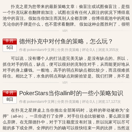
扑克之星为您带来的最新策略文章：偷盲注或试图偷盲注，是指
一个扑克玩家在翻牌前加注，试图在没有任何人跟注的状况下博得底
池中的盲注。假如当你加注而其别人全都弃牌，你博得底池中的死钱
无论你的手牌是什么，也不需求看翻牌。 假如这种企图胜利了，很明
显你的手牌是什么基本无关紧要。因而当你的目的是偷盲注...
德州扑克中对付鱼的策略，怎么玩？
8 月
5日
作者:pokerstars中文网 | 分类:
扑克策略
| 评论:0人 | 浏览:9,355次
可以说，没有哪个人的打法是完美无缺，是没有缺点的。所以，
抓住对手的弱点，缺点，便可以很好的克制住对手，从而能更好地从
对手的身上赚钱。一般地，高手的弱点和缺点都比较少，而且很难抓
得住。相比之下，水鱼的弱点和缺点则俯拾皆是。我们打牌，并不是
体育竞技，也不是武术切磋，不需要到处找高手过招。与之相反，...
PokerStars当你allin时的一些小策略知识
4 月
8日
作者:pokerstars中文网 | 分类:
扑克策略
| 评论:0人 | 浏览:17,127次
在扑克之星牌桌上当你推出全部筹码时，这样的举动被称为“全
押”（all-in）。一旦你进行了全押，对手往往会比较被动，要么跟注要
么弃牌。在无限德扑中，对于下注额度没有封顶，所以玩家可以尽可
能的多下或全押。全押的行为的确可以很快结束一局的比拼，当然这