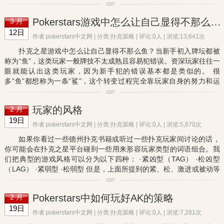
其中也不排除存在诈唬或半诈唬的可能。 什么时候适合全押...
Pokerstars游戏中怎么让自己显得不那么鱼（1）
3 月
12日
作者:pokerstars中文网 | 分类:
扑克策略
| 评论:0人 | 浏览:13,641次
扑克之星游戏中怎么让自己显得不那么鱼？当新手初入牌坛都被
称为“鱼”，这类玩家一般牌技不太成熟且容易犯错误。资深玩家往往一
眼就能认出这类玩家，因为新手犯的错误基本都是类似的。 很
多“鱼”都想称为一条“鲨”，这个转变过程完全靠玩家自身的努力和运
气。不管在什么时候处于什么状态都要摆正自己的心态，既然选择...
玩家的风格
2 月
19日
作者:pokerstars中文网 | 分类:
扑克策略
| 评论:0人 | 浏览:5,870次
如果你看过一些德州扑克书籍或听过一些扑克玩家间讨论的话，
你可能会在扑克之星平台碰到一些用来形容玩家类型的词语组合。我
们把典型的游戏风格可以分为以下四种： ·紧凶型（TAG） ·松凶型
（LAG） ·紧弱型 ·松弱型 但是，上面所提到的紧、松、激进或被动等
字眼在德州扑克中具体是什么意思呢？哪种风格...
Pokerstars中如何玩好AK的策略
2 月
19日
作者:pokerstars中文网 | 分类:
扑克策略
| 评论:0人 | 浏览:7,281次