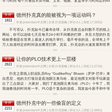
学习时间 每个月看技术类书籍、文章、视频、复盘等学习时间达到45
小时，平均每天1.5小时，并记录学习心得。 （三）休息时间 ...
德州扑克真的能被视为一项运动吗？
5 月
18日
作者:pokerstars中文网 | 分类:
扑克策略
| 评论:0人 | 浏览:17,005次
不可否认，扑克如今已遍布全球。从扑克夜总会到数不尽的线上
网站，你可以连续七天且每天24小时不间断的打牌，并且大型的扑克
锦标赛都是在世界上最迷人的地方举行。毫不夸张的说，全球有上千
万人知道特定的时间该去哪里打牌。其实，扑克业的火速发展和世界
扑克锦标赛有关，这是一场于1970年首次在拉斯维加斯举办的扑克
赛...
让你的PLO技术更上一层楼
8 月
26日
作者:pokerstars中文网 | 分类:
扑克策略
| 评论:0人 | 浏览:11,073次
扑克之星线上职业队员Roy “GodlikeRoy” Bhasin（罗伊·巴辛）来
自悉尼，他的主打项目是底池限注奥马哈，最近他撰文对新手玩家提
出了三点倡议： 大家好，我打了底池限注奥马哈（PLO）十年了，而
我做教练的时间有一半。PLO是个复杂的游戏，我发如今新手和中等
玩家中有几个常见的弱点，他们经常很久都没有克制。下...
德州扑克中的一些偷盲的定义
8 月
22日
作者:pokerstars中文网 | 分类:
扑克策略
| 评论:0人 | 浏览:12,986次