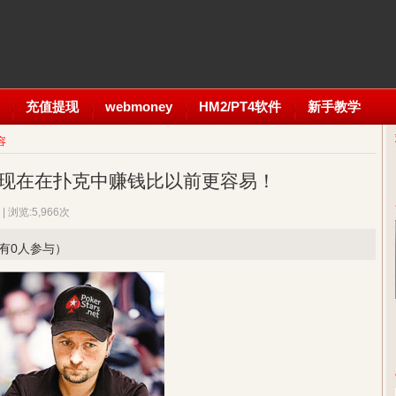
充值提现
webmoney
HM2/PT4软件
新手教学
容
eanu说现在在扑克中赚钱比以前更容易！
| 浏览:5,966次
已有0人参与）