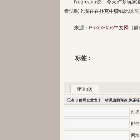
Negreanu说，今天许多玩
看法呢？现在在扑克中赚钱比以前
来源：
PokerStars中文网
（微
标签：
评论:(0)
已有
0
位网友发表了一针见血的评论,你还等
姓名
邮件
网址