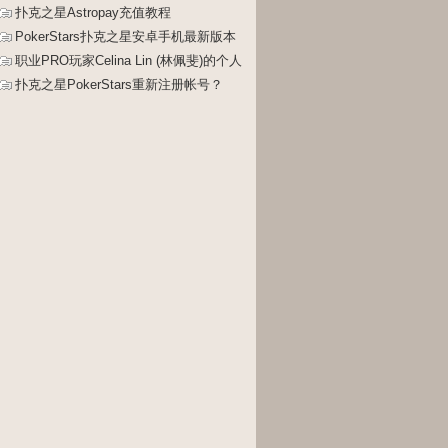
升级、修改限额教程
扑克之星Astropay充值教程
PokerStars扑克之星安卓手机最新版本
安装教程
职业PRO玩家Celina Lin (林佩斐)的个人
介绍
扑克之星PokerStars重新注册帐号？