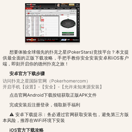
想要体验全球领先的扑克之星(PokerStars)竞技平台？本文提
供最全面的正版下载攻略，手把手教你安全安装安卓和iOS客户
端，即刻开启你的德州扑克之旅！
安卓官方下载步骤
访问扑克之星国际官网（Pokerhomercom）
开启手机【设置】-【安全】-【允许未知来源安装】
点击官网Android下载按钮获取正版APK文件
完成安装后注册登录，领取新手福利
⚠️ 安卓下载提示：务必通过官网获取安装包，避免第三方版
本风险，推荐在WiFi环境下安装
iOS官方下载攻略