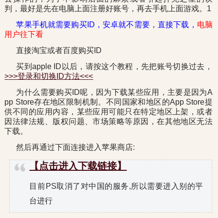
判，最好是先在电脑上面注册好账号，再去手机上面游戏。1
苹果手机就需要购买ID，安卓就不需要，直接下载，
电脑
用户往下看
直接淘宝或者百度购买ID
买到apple ID以后，请按这个教程，先把账号切换过去，
>
>>登录和切换ID方法<<
<
为什么需要购买ID呢，因为下载某些应用，主要是因为A
pp Store存在地区限制机制。不同国家和地区的App Store提
供不同的应用内容，某些应用可能只在特定地区上架，或者
因法律法规、版权问题、市场策略等原因，在其他地区无法
下载。
然后再通过下面连接进入苹果商店:
【点击进入下载链接】
目前PS取消了对中国的服务,所以需要进入别的平
台进行