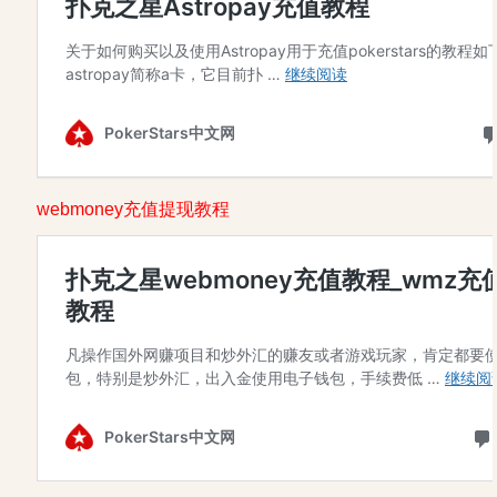
webmoney充值提现教程