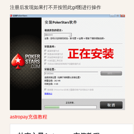
注册后发现如果打不开按照此gif图进行操作
astropay充值教程