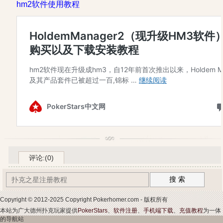
hm2软件使用教程
评论:(0)
搜 索
Copyright © 2012-2025 Copyright Pokerhomer.com - 版权所有
本站为广大德州扑克玩家提供
PokerStars
、
软件注册
、
手机端下载
、
充值教程
为一体
的导航站