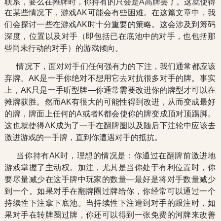
联系，要么在摊牌时，你持有的只会是
A
高牌罢了。这就使得
在某些情况下，游戏
AK
可能会有些困难。
在这篇文章中，我
们会探讨一些在游戏
AK
时十分重要的策略。这会涉及到筹码
深度，位置以及对手（即包括已在底池中的对手，也包括那
些尚未行动的对手）的游戏倾向。
情况下，面对对手们任何强有力的下注，我们通常都应该
弃牌。
AK是一手你绝对不想用它去对抗很多对手的牌。
事实
上，AK只是一手听型牌—你通常需要改进你的牌型才可以在
摊牌获胜。然而AK有很大的可能性得到改进，从而变成最好
的牌，牌面上任何的A或者K都会使你的牌变成顶对顶踢脚。
这也就使得AK成为了一手在翻牌圈以及随后下注轮中应该去
激进游戏的一手牌，直到你遭遇对手的抵抗。
当你持有AK时，理想的情况是：你通过在翻牌前激进地
游戏掌握了主动权。加注，尤其是当你处于有利位置时，你
要尽量减少在这手牌中玩家的数量—最好是将对手数量减少
到一个。如果对手在翻牌圈过牌给你，你经常可以通过一个
持续性下注拿下底池。当持续性下注遭到对手的跟注时，如
果对手在转牌圈过牌，你还可以得到一张免费的河牌来改善