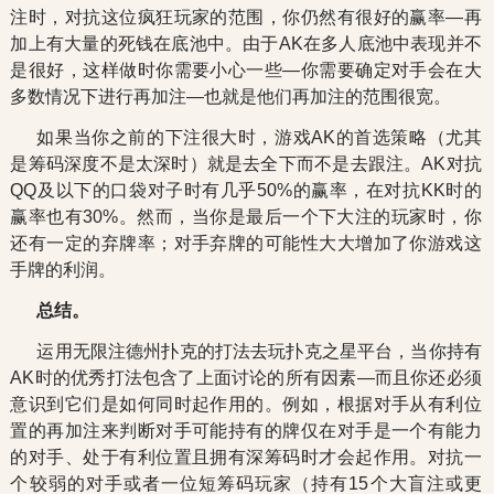
注时，对抗这位疯狂玩家的范围，你仍然有很好的赢率—再
加上有大量的死钱在底池中。由于AK在多人底池中表现并不
是很好，这样做时你需要小心一些—你需要确定对手会在大
多数情况下进行再加注—也就是他们再加注的范围很宽。
如果当你之前的下注很大时，游戏AK的首选策略（尤其
是筹码深度不是太深时）就是去全下而不是去跟注。AK对抗
QQ及以下的口袋对子时有几乎50%的赢率，在对抗KK时的
赢率也有30%。然而，当你是最后一个下大注的玩家时，你
还有一定的弃牌率；对手弃牌的可能性大大增加了你游戏这
手牌的利润。
总结。
运用无限注德州扑克的打法去玩扑克之星平台，当你持有
AK时的优秀打法包含了上面讨论的所有因素—而且你还必须
意识到它们是如何同时起作用的。例如，根据对手从有利位
置的再加注来判断对手可能持有的牌仅在对手是一个有能力
的对手、处于有利位置且拥有深筹码时才会起作用。对抗一
个较弱的对手或者一位短筹码玩家（持有15个大盲注或更