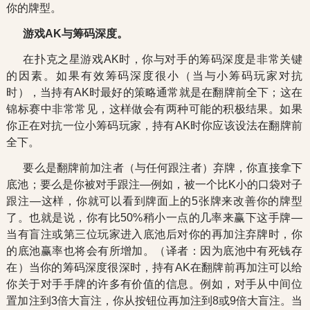
你的牌型。
游戏AK与筹码深度。
在扑克之星游戏AK时，你与对手的筹码深度是非常关键
的因素。如果有效筹码深度很小（当与小筹码玩家对抗
时），当持有AK时最好的策略通常就是在翻牌前全下；这在
锦标赛中非常常见，这样做会有两种可能的积极结果。
如果
你正在对抗一位小筹码玩家，持有AK时你应该设法在翻牌前
全下。
要么是翻牌前加注者（与任何跟注者）弃牌，你直接拿下
底池；要么是你被对手跟注—例如，被一个比K小的口袋对子
跟注—这样，你就可以看到牌面上的5张牌来改善你的牌型
了。也就是说，你有比50%稍小一点的几率来赢下这手牌—
当有盲注或第三位玩家进入底池后对你的再加注弃牌时，你
的底池赢率也将会有所增加。（译者：因为底池中有死钱存
在）
当你的筹码深度很深时，持有AK在翻牌前再加注可以给
你关于对手手牌的许多有价值的信息。例如，对手从中间位
置加注到3倍大盲注，你从按钮位再加注到8或9倍大盲注。当