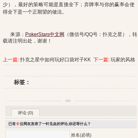
少），最好的策略可能是直接全下；弃牌率与你的赢率会使
得全下是一个正期望的做法。
来源：
PokerStars中文网
（微信号/QQ号：扑克之星），转
载请注明出处，谢谢！
上一篇:
扑克之星中如何玩好口袋对子KK
下一篇:
玩家的风格
标签：
评论:(0)
已有
0
位网友发表了一针见血的评论,你还等什么？
姓名(必填)