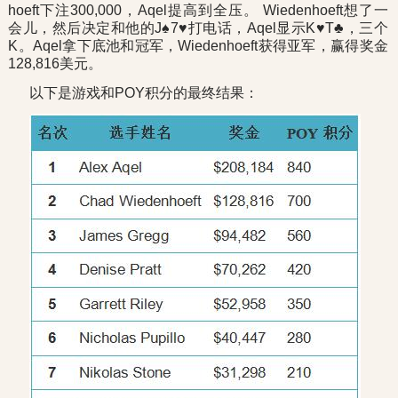
hoeft下注300,000，Aqel提高到全压。 Wiedenhoeft想了一
会儿，然后决定和他的J♠7♥打电话，Aqel显示K♥T♣，三个
K。Aqel拿下底池和冠军，Wiedenhoeft获得亚军，赢得奖金
128,816美元。
以下是游戏和POY积分的最终结果：