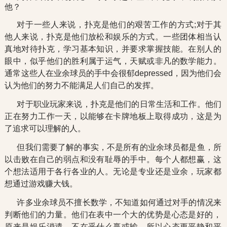
他？
对于一些人来说，扑克是他们的艰苦工作的方式
;
对于其
他人来说，扑克是他们放松和娱乐的方式。
一些团体相当认
真地对待扑克，学习基本知识，并要求掌握技能。在别人的
眼中，似乎他们的胜利属于运气，天赋或非凡的数学能力。
通常这些人在业余球员的手中会很郁
depressed
，因为他们会
认为他们的努力不能满足人们自己的发挥。
对于职业玩家来说，扑克是他们的日常生活和工作。他们
正在努力工作一天，以能够在卡牌地板上取得成功，这是为
了追求可以理解的人。
但我们需要了解的事实，不是所有的业余球员都是鱼，所
以击败在自己的弱点和没有耻辱的手中。每个人都想赢，这
个想法适用于各行各业的人。无论是专业还是业余，玩家都
想通过游戏赚大钱。
许多业余球员不擅长数学，不知道如何通过对手的情况来
判断他们的力量。他们在表中一个大的优势是心态是好的，
原来是娱乐消遣，不在乎什么赢或输，所以心态更平静和平