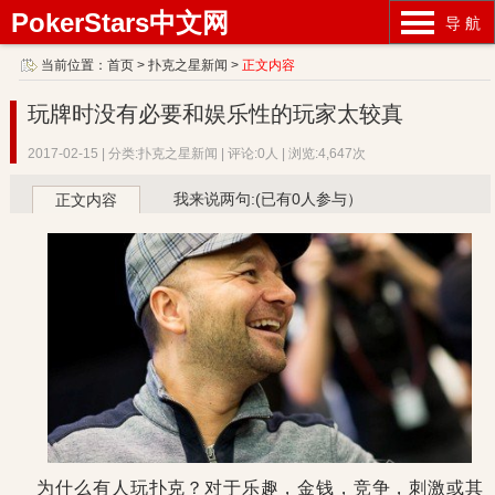
PokerStars中文网
导 航
当前位置：
首页
>
扑克之星新闻
>
正文内容
玩牌时没有必要和娱乐性的玩家太较真
2017-02-15 | 分类:扑克之星新闻 | 评论:0人 | 浏览:4,647次
我来说两句:(已有0人参与）
正文内容
为什么有人玩扑克？对于乐趣，金钱，竞争，刺激或其