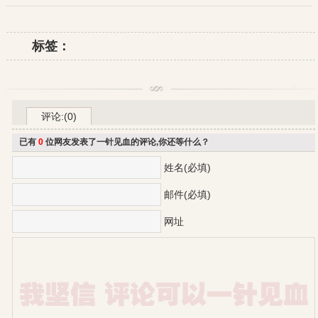
标签：
评论:(0)
已有
0
位网友发表了一针见血的评论,你还等什么？
姓名(必填)
邮件(必填)
网址