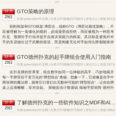
后起之秀，凭借创新产品设计和精准市场策略，在短短几年内迅速
崛...
GTO策略的原理
12 月
29日
作者:pokerstars中文网 | 分类:
GTO策略/GTO软件
| 评论:0人 | 浏览:681次
剥削框架和GTO框架 博弈论，或称GTO（博弈论最优策略），不
应被理解为一套僵化的规则，必须接受或拒绝，而应被视为一种思考
扑克、预测对手行动并提升自身决策能力的框架。其目标是避免对对
手的失误做出过于武断的假设，而是构建无论对手如何出牌都能保持
稳健的策略。这使得博弈论在面对强劲对手以及那些你难以预测...
GTO德州扑克的起手牌组合使用入门指南
12 月
29日
作者:pokerstars中文网 | 分类:
GTO策略/GTO软件
| 评论:0人 | 浏览:567次
在扑克牌的世界里，组合数学如同一位神秘的高手，巧妙地揭开
每一手牌背后千变万化的“牌型组合”奥秘。想象一下，它就像是你手中
两张牌的魔法师，能将它们变幻出无数种可能的“牌型组合”，让你在牌
桌上运筹帷幄，应对自如。 探秘连击计数基础 揭秘手部矩阵 德州扑
克的魅力，在于那1326种可能的起手牌组合，它们犹如...
了解德州扑克的一些软件知识之MDF和Alpha
12 月
29日
作者:pokerstars中文网 | 分类:
GTO策略/GTO软件
| 评论:0人 | 浏览:498次