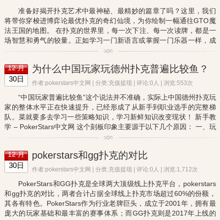
准备好揭开扑克艺术中最神秘、最精妙的篇章了吗？这里，我们
将带你穿梭进博弈论最优扑克的奇幻仙境，为你绘制一幅通往GTO魔
法王国的地图。 在扑克的世界里，每一次下注、每一次读牌，都是一
场智慧和勇气的较量。正如学习一门新语言或掌握一门乐器一样，成
为扑克大师并非一蹴而就。但别担心，在这个信息爆炸的时代，我...
为什么中国玩家玩德州扑克普遍比较鱼？
12 月
30日
作者:pokerstars中文网 | 分类:
充值提现
| 评论:0人 | 浏览:553次
“中国玩家普遍比较鱼”这个说法并不准确，实际上中国德州扑克玩
家的整体水平正在快速提升，已经形成了从新手到职业选手的完整梯
队。菜就要多去学习一些策略知识，学习新鲜知识改变现状！ 新手教
学 – PokerStars中文网 这个刻板印象主要源于以下几个原因： 一、玩
家基数庞大，新手占比高 根据《中...
pokerstars和gg扑克的对比
12 月
30日
作者:pokerstars中文网 | 分类:
充值提现
| 评论:0人 | 浏览:1,712次
PokerStars和GG扑克是全球两大顶级线上扑克平台，pokerstars
和gg扑克的对比，两者合计占据全球线上扑克市场超过60%的份额，
其各有特色。PokerStars作为行业老牌巨头，成立于2001年，拥有最
庞大的玩家基础和最丰富的赛事体系；而GG扑克则是2017年上线的