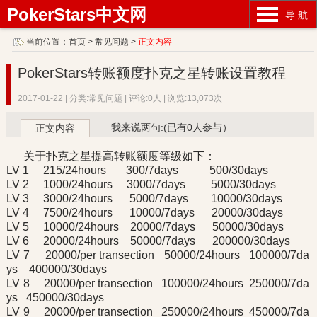
PokerStars中文网
导 航
当前位置：
首页
>
常见问题
>
正文内容
PokerStars转账额度扑克之星转账设置教程
2017-01-22 | 分类:常见问题 | 评论:0人 | 浏览:13,073次
我来说两句:(已有0人参与）
正文内容
关于扑克之星提高转账额度等级如下：
LV 1 215/24hours 300/7days 500/30days
LV 2 1000/24hours 3000/7days 5000/30days
LV 3 3000/24hours 5000/7days 10000/30days
LV 4 7500/24hours 10000/7days 20000/30days
LV 5 10000/24hours 20000/7days 50000/30days
LV 6 20000/24hours 50000/7days 200000/30days
LV 7 20000/per transection 50000/24hours 100000/7da
ys 400000/30days
LV 8 20000/per transection 100000/24hours 250000/7da
ys 450000/30days
LV 9 20000/per transection 250000/24hours 450000/7da