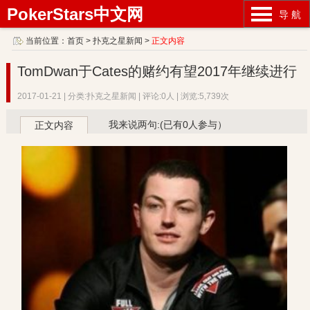
PokerStars中文网
导 航
当前位置：
首页
>
扑克之星新闻
>
正文内容
TomDwan于Cates的赌约有望2017年继续进行
2017-01-21 | 分类:扑克之星新闻 | 评论:0人 | 浏览:5,739次
我来说两句:(已有0人参与）
正文内容