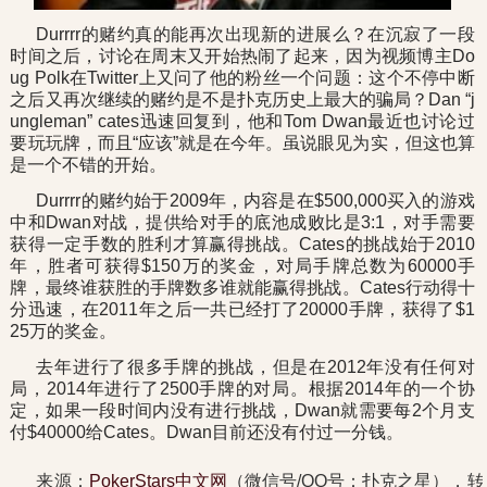
Durrrr的赌约真的能再次出现新的进展么？在沉寂了一段
时间之后，讨论在周末又开始热闹了起来，因为视频博主Do
ug Polk在Twitter上又问了他的粉丝一个问题：这个不停中断
之后又再次继续的赌约是不是扑克历史上最大的骗局？Dan “j
ungleman” cates迅速回复到，他和Tom Dwan最近也讨论过
要玩玩牌，而且“应该”就是在今年。虽说眼见为实，但这也算
是一个不错的开始。
Durrrr的赌约始于2009年，内容是在$500,000买入的游戏
中和Dwan对战，提供给对手的底池成败比是3:1，对手需要
获得一定手数的胜利才算赢得挑战。Cates的挑战始于2010
年，胜者可获得$150万的奖金，对局手牌总数为60000手
牌，最终谁获胜的手牌数多谁就能赢得挑战。Cates行动得十
分迅速，在2011年之后一共已经打了20000手牌，获得了$1
25万的奖金。
去年进行了很多手牌的挑战，但是在2012年没有任何对
局，2014年进行了2500手牌的对局。根据2014年的一个协
定，如果一段时间内没有进行挑战，Dwan就需要每2个月支
付$40000给Cates。Dwan目前还没有付过一分钱。
来源：
PokerStars中文网
（微信号/QQ号：扑克之星），转