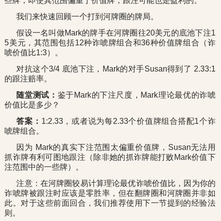
些牌，即使其范围偏重于价值牌，跟注可能也是盈利的。
我们来快速回顾一个打到河牌圈的牌局。
假设一名叫做Mark的牌手在河牌圈往20美元的底池下注1
5美元，其范围包括12种诈唬牌组合和36种价值牌组合（诈
唬价值比1:3）。
对抗这个3/4 底池下注，Mark的对手Susan得到了 2.33:1
的跟注赔率。
随堂测试：
鉴于Mark的下注尺度，Mark理论最优的诈唬
价值比是多少？
答案：
1:2.33，或者说为每2.33个价值牌组合搭配1个诈
唬牌组合。
因为 Mark的真实下注范围太偏重价值牌，Susan无法用
抓诈牌有利可图地跟注（除非她的抓诈牌能打败Mark价值下
注范围中的一些牌）。
注意：在河牌圈较易计算理论最优诈唬价值比，因为你的
诈唬牌被跟注时应该是零胜率，但在翻牌圈和河牌圈并非如
此。对于这些前面回合，我们推荐使用下一节提到的经验法
则。