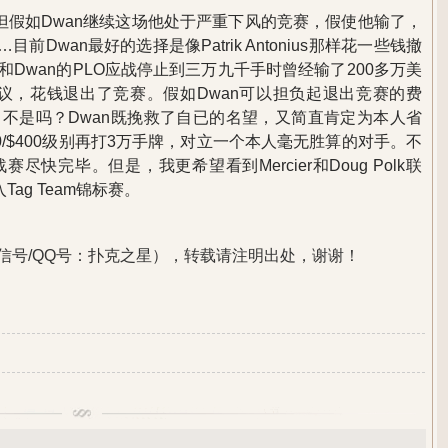
但假如Dwan继续这场他处于严重下风的竞赛，假使他输了，
……目前Dwan最好的选择是像Patrik Antonius那样花一些钱撤
nius在和Dwan的PLO应战停止到三万九千手时曾经输了200多万美
达成协议，花钱退出了竞赛。假如Dwan可以担负起退出竞赛的费
不是吗？Dwan既挽救了自已的名望，又简直肯定为本人省
0/$400级别再打3万手牌，对立一个本人毫无胜算的对手。不
快完毕。但是，我更希望看到Mercier和Doug Polk联
ag Team锦标赛。
信号/QQ号：扑克之星），转载请注明出处，谢谢！