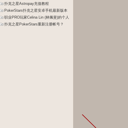
升级、修改限额教程
扑克之星Astropay充值教程
PokerStars扑克之星安卓手机最新版本
安装教程
职业PRO玩家Celina Lin (林佩斐)的个人
介绍
扑克之星PokerStars重新注册帐号？