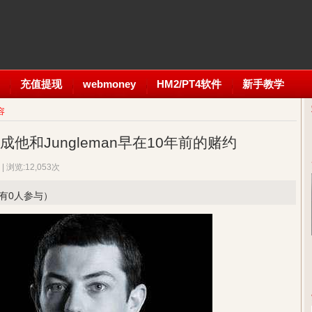
充值提现
webmoney
HM2/PT4软件
新手教学
容
成他和Jungleman早在10年前的赌约
| 浏览:12,053次
已有0人参与）