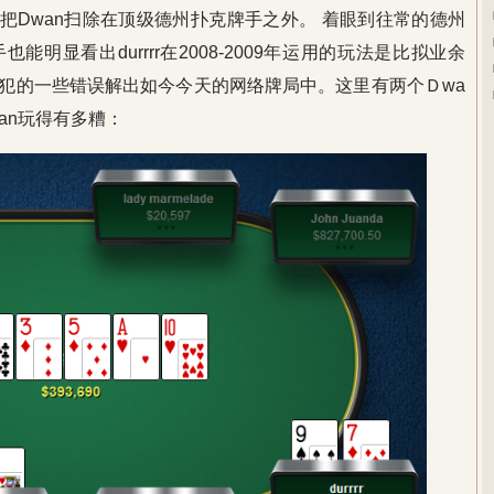
牌手都把Dwan扫除在顶级德州扑克牌手之外。 着眼到往常的德州
明显看出durrrr在2008-2009年运用的玩法是比拟业余
犯的一些错误解出如今今天的网络牌局中。这里有两个Ｄwa
an玩得有多糟：