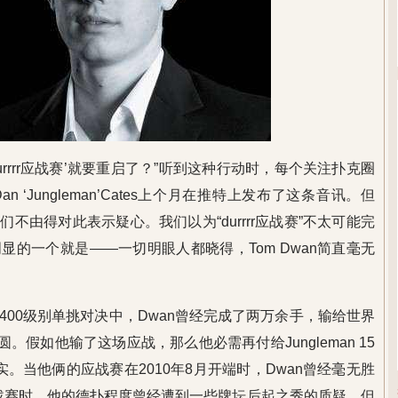
的‘durrrr应战赛’就要重启了？”听到这种行动时，每个关注扑克圈
‘Jungleman’Cates上个月在推特上发布了这条音讯。但
不由得对此表示疑心。我们以为“durrrr应战赛”不太可能完
的一个就是——一切明眼人都晓得，Tom Dwan简直毫无
$400级别单挑对决中，Dwan曾经完成了两万余手，输给世界
万美圆。假如他输了这场应战，那么他必需再付给Jungleman 15
。当他俩的应战赛在2010年8月开端时，Dwan曾经毫无胜
布应战赛时，他的德扑程度曾经遭到一些牌坛后起之秀的质疑。但