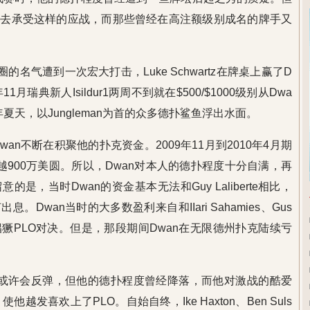
金去承受这样的应战，而那些曾经在高注额级别成名的牌手又
州圈的名气遭到一次宏大打击，Luke Schwartz在牌桌上赢了D
1月瑞典新人Isildur1两周不到就在$500/$1000级别从Dwa
年夏天，以Jungleman为首的众多德扑鲨鱼浮出水面。
wan不断在积聚他的扑克资金。2009年11月到2010年4月期
越900万美圆。所以，Dwan对本人的德扑程度十分自满，再
是，当时Dwan的资金基本无法和Guy Laliberte相比，
Dwan当时的大多数盈利来自和IIari Sahamies、Gus
ius等人的猖獗PLO对决。但是，那段期间Dwan在无限德州扑克陆续亏
金或许会反弹，但他的德扑程度曾经降落，而他对激战的酷爱
使他越发喜欢上了PLO。自始自终，Ike Haxton、Ben Suls